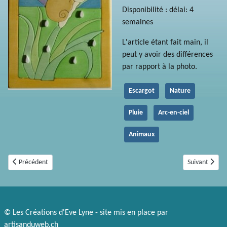
Disponibilité : délai: 4
semaines
L'article étant fait main, il
peut y avoir des différences
par rapport à la photo.
Escargot
Nature
Pluie
Arc-en-ciel
Animaux
Article précédent : Eléphants 4
Article suivant
Précédent
Suivant
© Les Créations d'Eve Lyne - site mis en place par
artisanduweb.ch