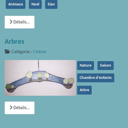
Animaux
Noel
Elan
Détails...
Arbres
Catégorie :
Cintres
Nature
Saison
Chambre d'enfants
Arbre
Détails...