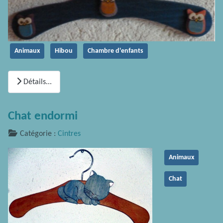
Animaux
Hibou
Chambre d'enfants
Détails...
Chat endormi
Catégorie :
Cintres
Animaux
Chat