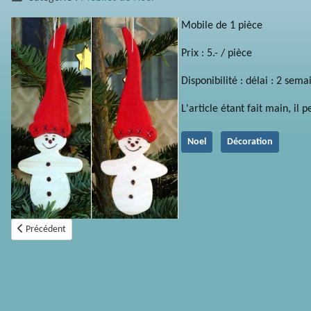
Mobile de 1 pièce
Prix : 5.- / pièce
Disponibilité : délai : 2 sema
L'article étant fait main, il 
Noel
Décoration
Article précédent : Lutin crochet
Précédent