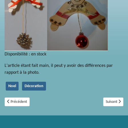
Disponibilité : en stock
L'article étant fait main, il peut y avoir des différences par
rapport à la photo.
Noel
Décoration
Article précédent : lutin vert
Article suivan
Précédent
Suivant