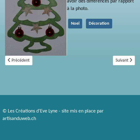
avoir des différences par rapport
à la photo.
Noel
Décoration
Article précédent : Sapin étoilé 120
Article suivan
Précédent
Suivant
© Les Créations d'Eve Lyne - site mis en place par
artisanduweb.ch